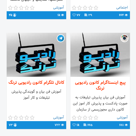
توسط مجری صدا و سیما و استاد
اجتماعی
آموزشی
دانشگاه دکتر حسین جفعریان
4k
1k
77
29
664
https://instagram.com/doctorjafarian
ادمین: مجری صحنه، گوینده رادیو و
تلویزیون @Drhjafarian
پیج اینستاگرام کانون رادیویی
کانال تلگرام کانون رادیویی ترنگ
ترنگ
آموزش فن بیان و گویندگی.پذیرش
آموزش فن بیان پذیرش تبلیغات به
تبلیغات و کار آموز
صورت پادکست و پذیرش کار اموز این
کانون داری مجوزرسمی از سازمان
فرهنگی هنری شهرداری تهران می باشد
آموزشی
آموزشی
73
722
1k
665
681