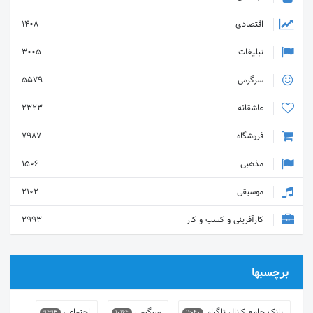
اقتصادی
1408
تبلیغات
3005
سرگرمی
5579
عاشقانه
2323
فروشگاه
7987
مذهبی
1506
موسیقی
2102
کارآفرینی و کسب و کار
2993
برچسبها
بانک جامع کانال تلگرام
سرگرمی
اجتماعی
9493
10164
16040