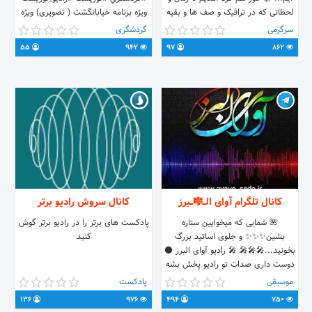
لحظاتی که در ترافیک و صف ها و بقیه
ویژه برنامه خیابانگشت ( تصویری) ویژه
معطلی هامی میرند، با گوش سپردن به
برنامه گشت و گذاری با رادیو توریست (
سرگرمی
گردشگری
کتابهایی که حرف میزنند، بار دیگر زنده
رادیویی) مصاحبه با مسئولان حوزه
55
942
97
862
گردانیم🎯 http://t.me/SoDeh9092
گردشگری اخبار بروز و ویژه معرفی
✉ ارتباط
جاذبه ها و امکان دیدنی ایران ارتباط با
ادمين : @givrabiee
@MohammadArch92
Instagram.com/radio.tourist
کانال تلگرام آوای الــ🎼ــبرز
کانال سروش رادیو برتر
🌺 شمایی که میخوایین ستاره
پادکست های برتر را در رادیو برتر گوش
بشین✨✨✨ و جلوی اساتید بزرگ
کنید
بخونید...🎤🎤🎤 🎤 رادیو آوای البرز ⚫️
دوست داری صدات تو رادیو پخش بشه
مردم بهت رای بدن؟ 🔴این فرصت
موسیقی
پادکست
طلایی رو از دست ندین برای ثبت نام 👇
136
976
494
750
👇👇👇👇 @avaye_seda