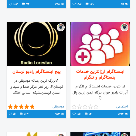
این راه یاری کنید در تلگرام و اینستا
913
74
675
15k
120
1k
اینستاگرام ارزانترین خدمات
پیج اینستاگرام رادیو لرستان
اینستاگرام و تلگرام
🎵بزرگ ترین رسانه موسیقی در
ارزانترین خدمات اینستاگرام تلگرام
لرستان🎵 زیر نظر مرکز صدا و سیمای
آپارات رادیو جوان درگاه ایمن زرین پال
استان لرستان،شبکه استانی افلاک
👇
اجتماعی
موسیقی
1k
103
913
11k
14
594