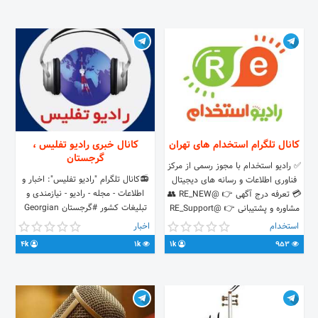
@avaye_seda @avaye_seda
@avaye_seda @avaye_seda
@avaye_seda @avaye_seda
@avaye_seda @avaye_seda
@avaye_seda
کانال تلگرام استخدام های تهران
کانال خبری رادیو تفلیس ،
گرجستان
✅ رادیو استخدام با مجوز رسمی از مرکز
📻کانال تلگرام "رادیو تفلیس": اخبار و
فناوری اطلاعات و رسانه های دیجیتال
اطلاعات - مجله - رادیو - نیازمندی و
💳 تعرفه درج آگهی 👉 @RE_NEW 👥
تبلیغات کشور #گرجستان Georgian
مشاوره و پشتیبانی 👉 @RE_Support
News #georgia #گرجستان #تفلیس
🌐 سایت رادیو استخدام 👉 Radio-
استخدام
اخبار
💻 http://www.radioteflis.com
estekhdam.com ‌ ‌ ‌‌ ‌‌‌‌‌‌ ‌ ☆
4k
1k
1k
953
تماس با مدیریت جهت تبلیغات و
مشاوره @tbilisiadmin