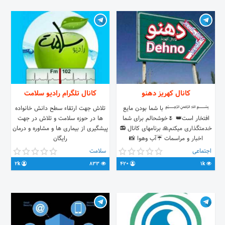
کانال کهریز دهنو
کانال تلگرام رادیو سلامت
﷽ با شما بودن مایع
تلاش جهت ارتقاء سطح دانش خانواده
افتخار است👑 🌷خوشحالم برای شما
ها در حوزه سلامت و تلاش در جهت
خدمتگذاری میکنم🙏 برنامهای کانال 📻
پیشگیری از بیماری ها و مشاوره و درمان
اخبار و مراسمات ☔آب وهوا 📸
رایگان
تصاویرنوستالژی 📽کلیپهای عروسی آنچه
اجتماعی
سلامت
لیاقتش را دارید چونکه بهترینید💝 همه
2k
833
420
1k
و همه در👇☟👇 کانال کهریز_دهنو(علی
اباد) 🍀🌻🍀🌼🍀🌺🍀🌻