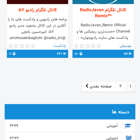
کانال تلگرام RadioJavan
کانال تلگرام رادیو ۵۷
Remixᵀᴹ
برنامه های رادیویی و پادکست های ما را
RadioJavan_Remix Official
آنلاین در این کانال بشنوید مدیر رادیو
Channel «جدیدترین ریمیکس ها و
۵۷: امیرحسین باغچی
پادکست های سایت رادیوجوان» :
@amirhoseinbaghchi @radio_57
www.Radiojavan.com اینستاگرام ما:
موسیقی
پادکست
Instagram.com/Radiojavan_Remix
11
741
50
5k
ارتباط با ادمین جهت همکاری(طراحی
کاور،پخش موزیک و...) و تبلیغات :
@RJRMX
1
2
صفحه بعدی
دسته ها
آموزشی
4699
اجتماعی
3232