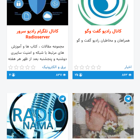
کانال رادیو گفت وگو
کانال تلگرام رادیو سرور
Radioserver
همراهان و مخاطبان رادیو گفت و گو
مجموعه مقالات ، کتاب ها و آموزش
های مرتبط با شبکه و امنیت سایبری
دوشنبه و پنجشنبه بعد از ظهر هر هفته
یک پادکست : آموزش ، مصاحبه سردبیر
اخبار
برق و الکترونیک
: بهروز مظاهری تماس با سردبیر :
4
837
2k
863
net_man96