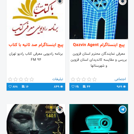
پیج اینستاگرام Qazvin Agent
پیج اینستاگرام صد ثانیه با کتاب
معرفی نمایندگان محترم استان قزوین
برنامه رادیویی معرفی کتاب رادیو تهران
بررسی و مقایسه کاندیدای استان قزوین
FM 94
و شهرستانها
اجتماعی
تبلیغات
868
16
849
2k
44
989