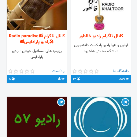
کانال تلگرام رادیو خالطور
کانال تلگرام 📻Radio paradise
🎤رادیو پارادایس📻
اولین و تنها رادیو پادکست دانشجویی
روزمره های اسماعیل جوشی - رادیو
دانشگاه صنعتی شاهرود
پارادایس
دانشگاه ها
پادکست
8
1k
60
889