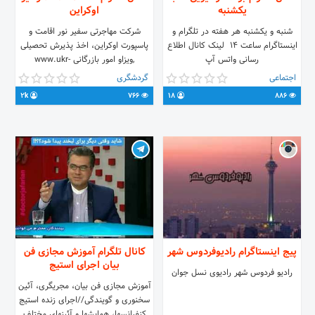
یکشنبه
اوکراین
شنبه و یکشنبه هر هفته در تلگرام و
شرکت مهاجرتی سفیر نور اقامت و
اینستاگرام ساعت ۱۴ ‏ لینک کانال اطلاع
پاسپورت اوکراین، اخذ پذیرش تحصیلی
رسانی واتس آپ
,ویزاو امور بازرگانی www.ukr-
visa.com ☎️ 02128424794
https://chat.whatsapp.com/LZBOxv9mxPF41qD9SYaHW3
اجتماعی
گردشگری
تهیه کننده و مجری :امیرحسین باغچی
02128427363 تماس ساعات اداری
2k
766
18
886
@AMIRHOSEINBAGHi
یکشنبه تا پنجشنبه ۹ الی ۱۸ عصر شماره
واتس اپ: +98 910 273 3383
آدرس:میدان تجریش، خ فناخسرو پ33
واحد 303
پیج اینستاگرام رادیوفردوس شهر
کانال تلگرام آموزش مجازی فن
بیان اجرای استیج
رادیو فردوس شهر رادیوی نسل جوان
آموزش مجازی فن بیان، مجریگری، آئین
سخنوری و گویندگی//اجرای زنده استیج
کنفرانسها، همایشها و آئینهای مختلف