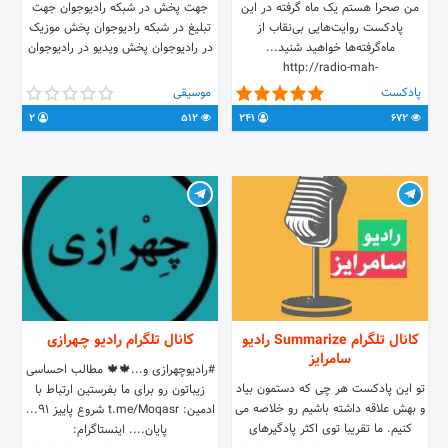
من صحرا هستم یک ماه گرفته در این
جهت پخش در شبکه رادیوجوان جهت
پادکست روایت‌هایی بی‌نقاب از
تبلیغ در شبکه رادیوجوان پخش موزیک
ماه‌گرفته‌ها خواهید شنید...
در رادیوجوان پخش ویدیو در رادیوجوان
http://radio-mah-
gereftegi.webflow.io
پادکست
موسیقی
2
512
241
672
کانال تلگرام Summarize رادیو
کانال تلگرام رادیو چـهرازی
سامرایز
#رادیوچهرازی و...🍁🍁 مطالب احساسی
تو این پادکست هر چی که دستمون بیاد
زیباتون رو برای ما بفرستین ارتباط با
و بهش علاقه داشته باشیم رو خلاصه می
ادمین: t.me/Moqasr شروع پاییز ۹۱...
کنیم. ما تقریبا توی اکثر پادگیرهای
پایان.... اینستاگرام: