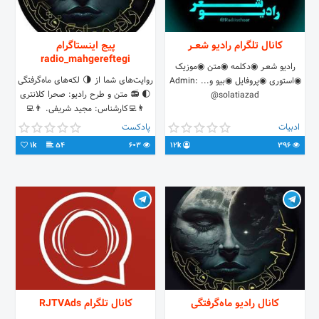
کانال تلگرام رادیو شعــر
پیج اینستاگرام
radio_mahgereftegi
رادیو شعــر ◉دکلمه ◉متن ◉موزیک
روایت‌های شما از 🌗 لکه‌های ماه‌گرفتگی‌
◉استوری ◉پروفایل ◉بیو و... Admin:
🌓 📻 متن و طرح رادیو: صحرا کلانتری
@solatiazad
👨‍💻کارشناس: مجید شریفی. 👨‍💻
ادیتور: عطیه حسینی‌نژاد
ادبیات
پادکست
1k
54
603
12k
396
کانال رادیو ماه‌گرفتگی
کانال تلگرام RJTVAds