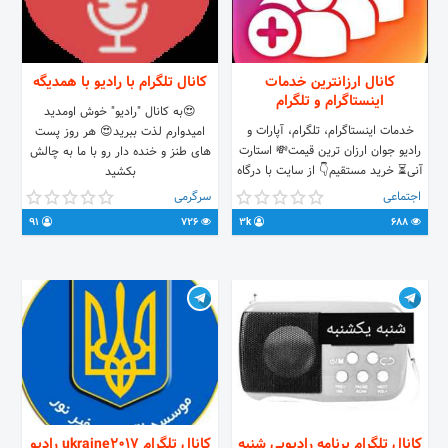
کانال ارزانترین خدمات
کانال تلگرام با رادیو با همدیگه
اینستاگرام و تلگرام
😍به کانال "رادیو" خوش اومدید
خدمات اینستاگرام، تلگرام، آپارات و
امیدوارم لذت ببرید😍 هر روز پست
رادیو جوان ارزان ترین قیمت💸 استارت
های طنز و خنده دار رو با ما به چالش
آنی⏳ خرید مستقیم👇 از سایت با درگاه
بکشید
ایمن زرین پال Telinsta.aplog.ir برای
اجتماعی
سرگرمی
هرگونه سوال و سفارش با آیدی زیر در
91
726
3k
688
ارتباط باشید @adtelinstair
کانال تلگرام برنامه رادیویی شنبه
کانال تلگرام ukraine2017 رادیو