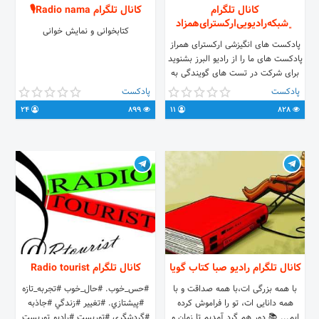
کانال تلگرام
کانال تلگرام Radio nama🎙
﮼شبکه‌‌رادیویی‌ارکسترای‌همزاد
کتابخوانی و نمایش خوانی
پادکست های انگیزشی ارکسترای همراز
پادکست های ما را از رادیو البرز بشنوید
برای شرکت در تست های گویندگی به
کانال ما سر بزنید
پادکست
پادکست
24
899
11
828
کانال تلگرام رادیو صبا کتاب گویا
کانال تلگرام Radio tourist
با همه بزرگی ات،با همه صداقت و با
#حس_خوب. #حال_خوب #تجربه_تازه
همه دانایی ات، تو را فراموش کرده
#پيشتازي. #تغيير #زندگي #جاذبه
ایم... 📚 دور هم گرد آمدیم تا زمان و
#گردشگري #توريست #راديو_توريست