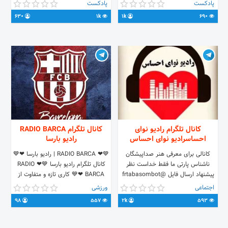
معروف ایرانی و خارجی هستیم فقط
Instagram.com/Radiochehrazi_mag
پادکست
پادکست
کافیه مارو سرچ کنید اینستاگرام:
630
1k
1k
690
http://Instagram.com/towsrds.excellence
ارتباط با ما: @rsumadmin
کانال تلگرام رادیو نوای
کانال تلگرام RADIO BARCA
احساسرادیو نوای احساس
رادیو بارسا
کانالی برای معرفی هنر صداپیشگان
💙❤ RADIO BARCA | رادیو بارسا ❤💙
ناشناس پارتی ما فقط خداست نظر
کانال تلگرام رادیو بارسا 💙❤ RADIO
پیشنهاد ارسال فایل @frtabasombot
BARCA ❤💙 کاری تازه و متفاوت از
سفارش تبلیغات @Atmosam
گروه تهیه کننده بویژوس نویز اخبار ،
اجتماعی
ورزشی
اطلاعات ، آمار ، حواشی ، گزارش زنده
98
557
2k
593
بازی ، کلیپ ، چالش و اهدای جوایز
و... را در کانال رادیو بارسا دنبال کنید !