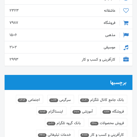
عاشقانه
2323
فروشگاه
7987
مذهبی
1506
موسیقی
2102
کارآفرینی و کسب و کار
2993
برچسبها
بانک جامع کانال تلگرام
سرگرمی
اجتماعی
9494
10164
16041
فروشگاه
آموزشی
اینستاگرام
6794
6919
8662
فروش محصولات
بانک گروه تلگرام
5068
6690
کارآفرینی و کسب و کار
خدمات تبلیغاتی
4417
4866