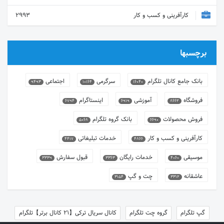
کارآفرینی و کسب و کار
2993
برچسبها
بانک جامع کانال تلگرام
سرگرمی
اجتماعی
9493
10164
16040
فروشگاه
آموزشی
اینستاگرام
6794
6919
8662
فروش محصولات
بانک گروه تلگرام
5068
6690
کارآفرینی و کسب و کار
خدمات تبلیغاتی
4417
4866
موسیقی
خدمات رایگان
قبول سفارش
3339
3363
4060
عاشقانه
چت و گپ
3154
3312
گپ تلگرام
گروه چت تلگرام
کانال سریال ترکی【21 کانال برتر】تلگرام