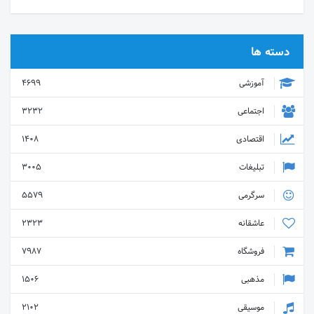
دسته ها
آموزشی
4699
اجتماعی
3232
اقتصادی
1408
تبلیغات
3005
سرگرمی
5579
عاشقانه
2323
فروشگاه
7987
مذهبی
1506
موسیقی
2102