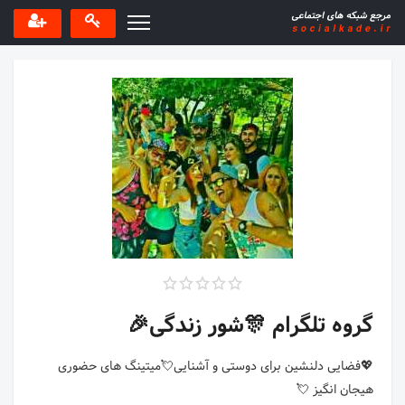
گروه تلگرام 🎊شور زندگی🎉
💖فضایی دلنشین برای دوستی و آشنایی💘میتینگ های حضوری