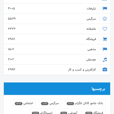
تبلیغات
3005
سرگرمی
5579
عاشقانه
2323
فروشگاه
7987
مذهبی
1506
موسیقی
2102
کارآفرینی و کسب و کار
2993
برچسبها
بانک جامع کانال تلگرام
سرگرمی
اجتماعی
9494
10164
16041
فروشگاه
آموزشی
اینستاگرام
6794
6919
8662